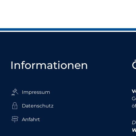
Informationen
V
Impressum
K
G
Datenschutz
ö
Anfahrt
D
W