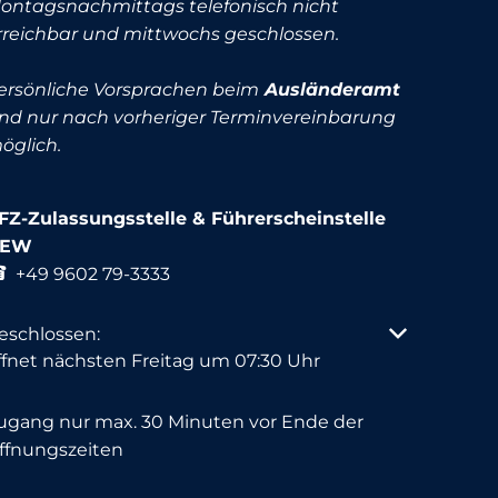
ontagsnachmittags telefonisch nicht
rreichbar und mittwochs geschlossen.
ersönliche Vorsprachen beim
Ausländeramt
ind nur nach vorheriger Terminvereinbarung
öglich.
FZ-Zulassungsstelle & Führerscheinstelle
NEW
+49 9602 79-3333
licken, um weitere Öffnungs- oder Schließzeiten auszu
eschlossen:
ffnet nächsten Freitag um 07:30 Uhr
ugang nur max. 30 Minuten vor Ende der
ffnungszeiten