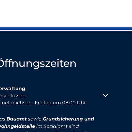
Öffnungszeiten
erwaltung
licken, um weitere Öffnungs- oder Schließzeiten auszu
eschlossen:
ffnet nächsten Freitag um 08:00 Uhr
as
Bauamt
sowie
Grundsicherung und
ohngeldstelle
im Sozialamt sind