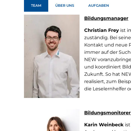
TEAM
ÜBER UNS
AUFGABEN
Bildungsmanager
Christian Frey
ist 
zuständig. Bei sein
Kontakt und neue P
immer auf der Such
NEW voranzubringen
und koordiniert Bil
Zukunft. So hat NEW
realisiert, zum Bei
die Leselernhelfer 
Bildungsmonitorer
Karin Weinbeck
ist