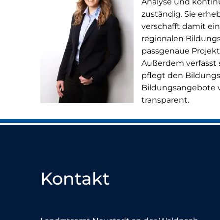
Analyse und kontin
zuständig. Sie erhe
verschafft damit ei
regionalen Bildungs
passgenaue Projekte
Außerdem verfasst s
pflegt den Bildungs
Bildungsangebote 
transparent.
Kontakt