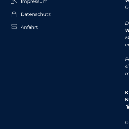
V
Impressum
K
G
Datenschutz
D
Anfahrt
W
M
e
P
s
m
K
K
G