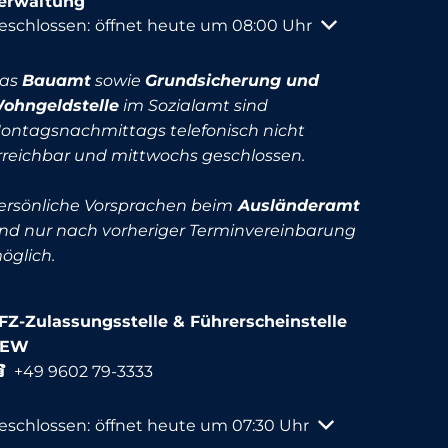
erwaltung
licken, um weitere Öffnungs- oder Schließzeiten auszu
eschlossen:
öffnet heute um 08:00 Uhr
as
Bauamt
sowie
Grundsicherung und
ohngeldstelle
im Sozialamt sind
ontagsnachmittags telefonisch nicht
rreichbar und mittwochs geschlossen.
ersönliche Vorsprachen beim
Ausländeramt
ind nur nach vorheriger Terminvereinbarung
öglich.
FZ-Zulassungsstelle & Führerscheinstelle
NEW
+49 9602 79-3333
licken, um weitere Öffnungs- oder Schließzeiten auszu
eschlossen:
öffnet heute um 07:30 Uhr