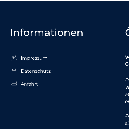
Informationen
V
Impressum
K
G
Datenschutz
D
Anfahrt
W
M
e
P
s