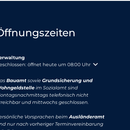
Öffnungszeiten
erwaltung
licken, um weitere Öffnungs- oder Schließzeiten auszu
eschlossen:
öffnet heute um 08:00 Uhr
as
Bauamt
sowie
Grundsicherung und
ohngeldstelle
im Sozialamt sind
ontagsnachmittags telefonisch nicht
rreichbar und mittwochs geschlossen.
ersönliche Vorsprachen beim
Ausländeramt
ind nur nach vorheriger Terminvereinbarung