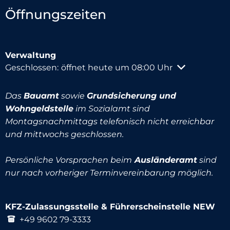
Öffnungszeiten
Verwaltung
Klicken, um weitere Öffnungs- oder Schließzeiten au
Geschlossen:
öffnet heute um 08:00 Uhr
Das
Bauamt
sowie
Grundsicherung und
Wohngeldstelle
im Sozialamt sind
Montagsnachmittags telefonisch nicht erreichbar
und mittwochs geschlossen.
Persönliche Vorsprachen beim
Ausländeramt
sind
nur nach vorheriger Terminvereinbarung möglich.
KFZ-Zulassungsstelle & Führerscheinstelle NEW
+49 9602 79-3333