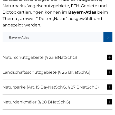
Biotope
Naturparks, Vogelschutzgebiete, FFH-Gebiete und
Biotopkartierungen können im
Bayern-Atlas
beim
Thema „Umwelt“ Reiter „Natur“ ausgewählt und
angezeigt werden.
Bayern-Atlas
Naturschutzgebiete (§ 23 BNatSchG)
Landschaftsschutzgebiete (§ 26 BNatSchG)
Naturparke (Art. 15 BayNatSchG, § 27 BNatSchG)
Naturdenkmäler (§ 28 BNatSchG)