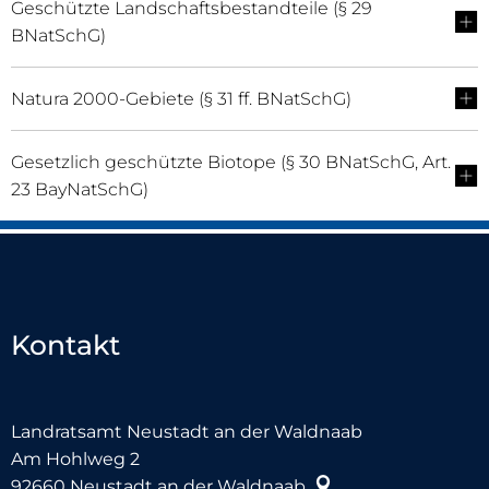
Geschützte Landschaftsbestandteile (§ 29
BNatSchG)
Natura 2000-Gebiete (§ 31 ff. BNatSchG)
Gesetzlich geschützte Biotope (§ 30 BNatSchG, Art.
23 BayNatSchG)
Kontakt
Landratsamt Neustadt an der Waldnaab
Am Hohlweg 2
92660
Neustadt an der Waldnaab