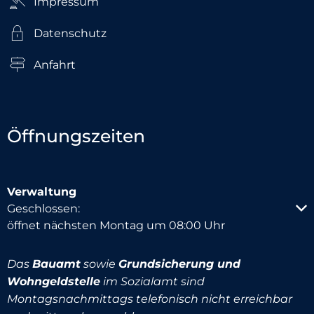
Impressum
Datenschutz
Anfahrt
Öffnungszeiten
Verwaltung
Klicken, um weitere Öffnungs- oder Schließzeiten au
Geschlossen:
öffnet nächsten Montag um 08:00 Uhr
Das
Bauamt
sowie
Grundsicherung und
Wohngeldstelle
im Sozialamt sind
Montagsnachmittags telefonisch nicht erreichbar