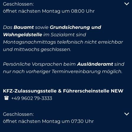
Klicken, um weitere Öffnungs- oder Schließzeiten au
Geschlossen:
öffnet nächsten Montag um 08:00 Uhr
Das
Bauamt
sowie
Grundsicherung und
Wohngeldstelle
im Sozialamt sind
Montagsnachmittags telefonisch nicht erreichbar
und mittwochs geschlossen.
Persönliche Vorsprachen beim
Ausländeramt
sind
nur nach vorheriger Terminvereinbarung möglich.
KFZ-Zulassungsstelle & Führerscheinstelle NEW
+49 9602 79-3333
Klicken, um weitere Öffnungs- oder Schließzeiten au
Geschlossen:
öffnet nächsten Montag um 07:30 Uhr