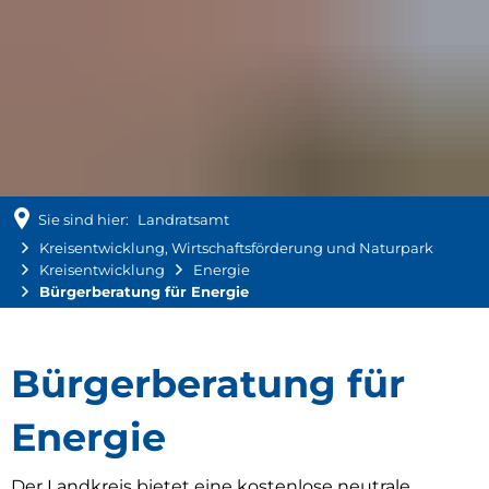
Sie sind hier:
Landratsamt
Kreisentwicklung, Wirtschaftsförderung und Naturpark
Kreisentwicklung
Energie
Bürgerberatung für Energie
Bürgerberatung
Bürgerberatung für
für
Energie
Der Landkreis bietet eine kostenlose neutrale