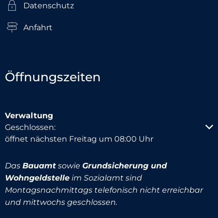
Datenschutz
Anfahrt
Öffnungszeiten
Verwaltung
Klicken, um weitere Öffnungs- oder Schließzeiten au
Geschlossen:
öffnet nächsten Freitag um 08:00 Uhr
Das
Bauamt
sowie
Grundsicherung und
Wohngeldstelle
im Sozialamt sind
Montagsnachmittags telefonisch nicht erreichbar
und mittwochs geschlossen.