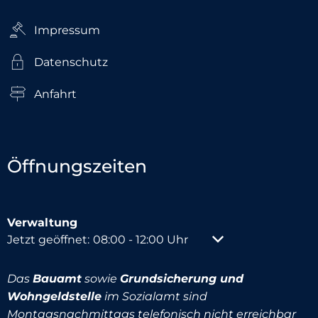
Impressum
Datenschutz
Anfahrt
Öffnungszeiten
Verwaltung
Klicken, um weitere Öffnungs- oder Schließzeiten au
Jetzt geöffnet:
08:00
-
12:00
Uhr
Von 08:00 bis 12:00
Das
Bauamt
sowie
Grundsicherung und
Wohngeldstelle
im Sozialamt sind
Montagsnachmittags telefonisch nicht erreichbar