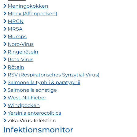
Meningokokken
Mpox (Affenpocken)
MRGN
MRSA
Mumps
Noro-Virus
Ringelröteln
Rota-Virus
Röteln
RSV (Respiratorisches Synzytial-Virus)
Salmonella typhii & paratyphii
Salmonella sonstige
West-Nil-Fieber
Windpocken
Yersinia enterocolitica
Zika-Virus-Infektion
Infektionsmonitor