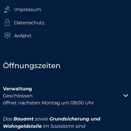
Impressum
Datenschutz
Anfahrt
Öffnungszeiten
Verwaltung
Klicken, um weitere Öffnungs- oder Schließzeiten au
Geschlossen:
öffnet nächsten Montag um 08:00 Uhr
Das
Bauamt
sowie
Grundsicherung und
Wohngeldstelle
im Sozialamt sind