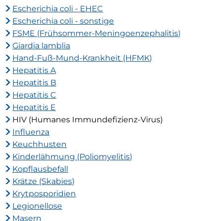
Escherichia coli - EHEC
Escherichia coli - sonstige
FSME (Frühsommer-Meningoenzephalitis)
Giardia lamblia
Hand-Fuß-Mund-Krankheit (HFMK)
Hepatitis A
Hepatitis B
Hepatitis C
Hepatitis E
HIV (Humanes Immundefizienz-Virus)
Influenza
Keuchhusten
Kinderlähmung (Poliomyelitis)
Kopflausbefall
Krätze (Skabies)
Krytposporidien
Legionellose
Masern