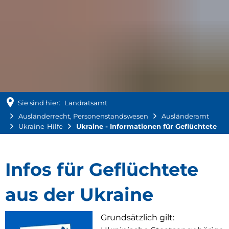
Sie sind hier:
Landratsamt
Ausländerrecht, Personenstandswesen
Ausländeramt
Ukraine-Hilfe
Ukraine - Informationen für Geflüchtete
Ukraine
Infos für Geflüchtete
-
aus der Ukraine
Informationen
Grundsätzlich gilt: