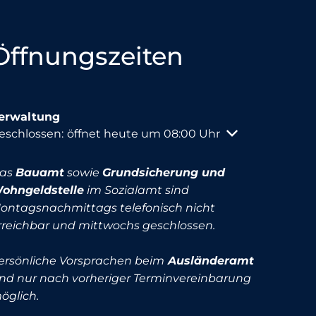
Öffnungszeiten
erwaltung
licken, um weitere Öffnungs- oder Schließzeiten auszu
eschlossen:
öffnet heute um 08:00 Uhr
as
Bauamt
sowie
Grundsicherung und
ohngeldstelle
im Sozialamt sind
ontagsnachmittags telefonisch nicht
rreichbar und mittwochs geschlossen.
ersönliche Vorsprachen beim
Ausländeramt
ind nur nach vorheriger Terminvereinbarung
öglich.