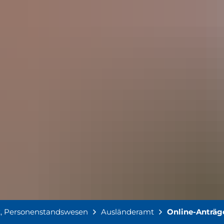
t, Personenstandswesen
Ausländeramt
Online-Anträg