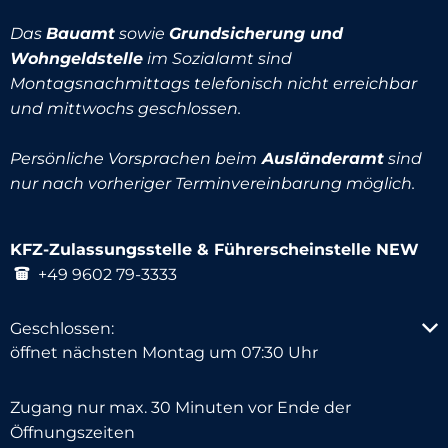
Das
Bauamt
sowie
Grundsicherung und
Wohngeldstelle
im Sozialamt sind
Montagsnachmittags telefonisch nicht erreichbar
und mittwochs geschlossen.
Persönliche Vorsprachen beim
Ausländeramt
sind
nur nach vorheriger Terminvereinbarung möglich.
KFZ-Zulassungsstelle & Führerscheinstelle NEW
+49 9602 79-3333
Klicken, um weitere Öffnungs- oder Schließzeiten au
Geschlossen:
öffnet nächsten Montag um 07:30 Uhr
Zugang nur max. 30 Minuten vor Ende der
Öffnungszeiten