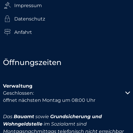
Impressum
Datenschutz
Anfahrt
Öffnungszeiten
Verwaltung
Klicken, um weitere Öffnungs- oder Schließzeiten au
Geschlossen:
öffnet nächsten Montag um 08:00 Uhr
Das
Bauamt
sowie
Grundsicherung und
Wohngeldstelle
im Sozialamt sind
Montagsnachmittags telefonisch nicht erreichbar